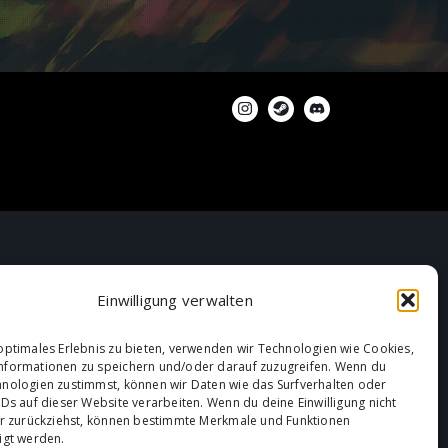
Einwilligung verwalten
optimales Erlebnis zu bieten, verwenden wir Technologien wie Cookies,
nformationen zu speichern und/oder darauf zuzugreifen. Wenn du
nologien zustimmst, können wir Daten wie das Surfverhalten oder
IDs auf dieser Website verarbeiten. Wenn du deine Einwilligung nicht
er zurückziehst, können bestimmte Merkmale und Funktionen
igt werden.