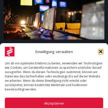
GRATIS AUF PC: DIESE SPIELE GIBT’S IM
JULI KOSTENLOS
Einwilligung verwalten
17. Juli 2026
by
maccreeps
in
17. Juli 2026
Um dir ein optimales Erlebnis zu bieten, verwenden wir Technologien
wie Cookies, um Geräteinformationen zu speichern und/oder darauf
Im Juli 2026 warten wieder mehrere kostenlose PC-Spiele auf
zuzugreifen. Wenn du diesen Technologien zustimmst, können wir
Gamer. Über Prime Gaming lassen sich unter anderem Escape
Daten wie das Surfverhalten oder eindeutige IDs auf dieser Website
Academy, In…
verarbeiten. Wenn du deine Einwilligung nicht erteilst oder
zurückziehst, können bestimmte Merkmale und Funktionen
beeinträchtigt werden.
Inhalte urheberrechtlich geschützt - Athleets |
Cookie-
Akzeptieren
Richtline (EU)
|
Datenschutz
|
Impressum